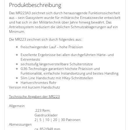
Produktbeschreibung
Das MR223A3 zeichnet sich durch herausragende Funktionssicherheit
aus – sein Gassystem wurde für militärische Einsatzzwecke entwickelt
und hat sich in der Militärtechnik über Jahre hinweg bewährt. Das
Antriebssystem reduziert die üblichen Schmutzablagerungen auf ein
Minimum.
Die MR223 zeichnet sich durch folgendes aus:
freischwingender Lauf – hohe Präzision
Exzellente Ergebnisse bei allen durchgeführten Härte- und
Extremtests
sechsstufig längenverstellbare Schulterstütze
G36-Technologie garantiert höchste Präzision und
Funktionalität, einfachste Instandsetzung und bestes Handling
Slim Line Handschutz mit HKey-Schnittstellen
Hartverchromtes Rohr
Version mit kurzem Handschutz
Technische Angaben der MR223
Allgemein
.223 Rem.
Kaliber
Gasdrucklader
Funktionsprinzip
2| 5 | 10 | 20 | 30 Patronen
Magazinkapazität
Abmessungen
ca. 852/948 mm
Länge min./max.