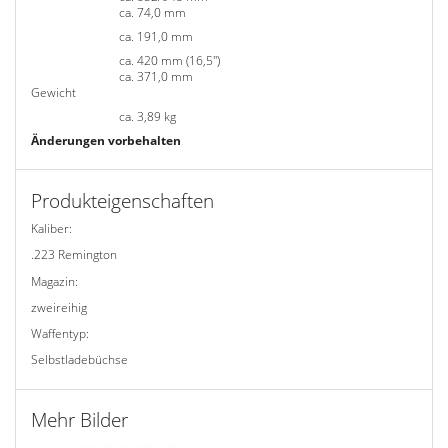
ca. 74,0 mm
Breite
Höhe
ca. 191,0 mm
ca. 420 mm (16,5'')
Rohrlänge
ca. 371,0 mm
Visierabstand
Gewicht
Waffe
ca. 3,89 kg
Änderungen vorbehalten
Produkteigenschaften
Kaliber
:
.223 Remington
Magazin
:
zweireihig
Waffentyp
:
Selbstladebüchse
Mehr Bilder