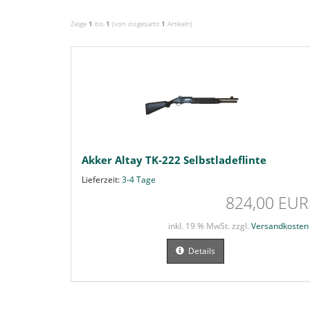
Zeige
1
bis
1
(von insgesamt
1
Artikeln)
Akker Altay TK-222 Selbstladeflinte
Lieferzeit:
3-4 Tage
824,00 EUR
inkl. 19 % MwSt. zzgl.
Versandkosten
Details