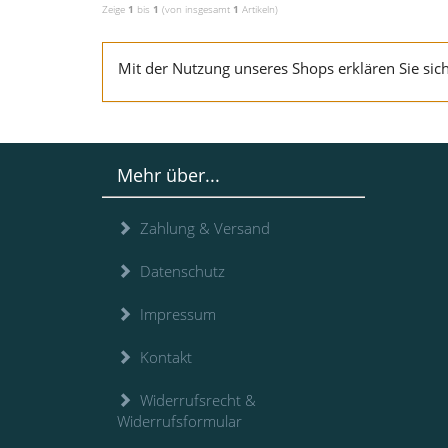
Zeige
1
bis
1
(von insgesamt
1
Artikeln)
Mit der Nutzung unseres Shops erklären Sie si
Mehr über...
Zahlung & Versand
Datenschutz
Impressum
Kontakt
Widerrufsrecht &
Widerrufsformular